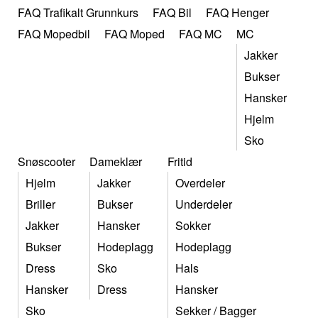
FAQ Trafikalt Grunnkurs
FAQ Bil
FAQ Henger
FAQ Mopedbil
FAQ Moped
FAQ MC
MC
Jakker
Bukser
Hansker
Hjelm
Sko
Snøscooter
Dameklær
Fritid
Hjelm
Jakker
Overdeler
Briller
Bukser
Underdeler
Jakker
Hansker
Sokker
Bukser
Hodeplagg
Hodeplagg
Dress
Sko
Hals
Hansker
Dress
Hansker
Sko
Sekker / Bagger