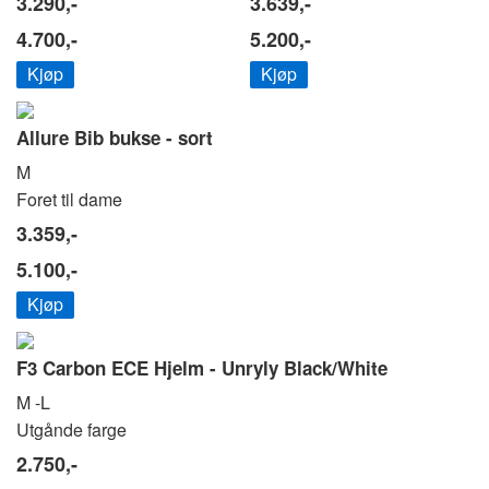
3.290,-
3.639,-
4.700,-
5.200,-
Kjøp
Kjøp
Allure Bib bukse - sort
M
Foret til dame
3.359,-
5.100,-
Kjøp
F3 Carbon ECE Hjelm - Unryly Black/White
M -L
Utgånde farge
2.750,-