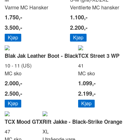
Varme MC Hansker
Ventilerte MC hansker
1.750,-
1.100,-
3.500,-
2.200,-
Kjøp
Kjøp
Blak Jak Leather Boot - Black
TCX Street 3 WP
10 - 11 (US)
41
MC sko
MC sko
2.000,-
1.099,-
2.500,-
2.199,-
Kjøp
Kjøp
TCX Mood GTX
Rift Jakke - Black-Strike Orange
47
XL
MC sko
Utgående vare