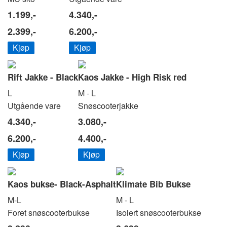
1.199,-
4.340,-
2.399,-
6.200,-
Kjøp
Kjøp
Rift Jakke - Black
Kaos Jakke - High Risk red
L
M - L
Utgående vare
Snøscooterjakke
4.340,-
3.080,-
6.200,-
4.400,-
Kjøp
Kjøp
Kaos bukse- Black-Asphalt
Klimate Bib Bukse
M-L
M - L
Foret snøscooterbukse
Isolert snøscooterbukse