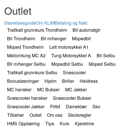
Outlet
Størrelsesguide
Om KLIM
Betaling og frakt
Trafikalt grunnkurs Trondheim
Bil automatgir
Bil Trondheim
Bil m/henger
Mopedbil
Moped Trondheim
Lett motorsykkel A1
Mellomtung MC A2
Tung Motorsykkel A
Bil Selbu
Bil m/henger Selbu
Mopedbil Selbu
Moped Selbu
Trafikalt grunnkurs Selbu
Snøscooter
Bonusløsninger
Hjelm
Briller
Heldress
MC hansker
MC Bukser
MC Jakker
Snøscooter hansker
Snøscooter Bukser
Snøscooter Jakker
Fritid
Dameklær
Sko
Tilbehør
Outlet
Om oss
Skoleregler
HMS Opplæring
Tips
Kurs
Kjøretime