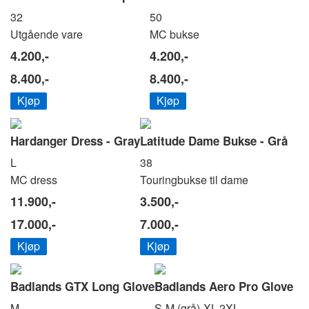
32
50
Utgående vare
MC bukse
4.200,-
4.200,-
8.400,-
8.400,-
Kjøp
Kjøp
Hardanger Dress - Gray
Latitude Dame Bukse - Grå
L
38
MC dress
Touringbukse til dame
11.900,-
3.500,-
17.000,-
7.000,-
Kjøp
Kjøp
Badlands GTX Long Glove
Badlands Aero Pro Glove
M
S-M (grå)-XL-2XL