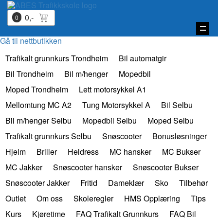
0,-
0
Vis
Gå til nettbutikken
navi
Trafikalt grunnkurs Trondheim
Bil automatgir
Bil Trondheim
Bil m/henger
Mopedbil
Moped Trondheim
Lett motorsykkel A1
Mellomtung MC A2
Tung Motorsykkel A
Bil Selbu
Bil m/henger Selbu
Mopedbil Selbu
Moped Selbu
Trafikalt grunnkurs Selbu
Snøscooter
Bonusløsninger
Hjelm
Briller
Heldress
MC hansker
MC Bukser
MC Jakker
Snøscooter hansker
Snøscooter Bukser
Snøscooter Jakker
Fritid
Dameklær
Sko
Tilbehør
Outlet
Om oss
Skoleregler
HMS Opplæring
Tips
Kurs
Kjøretime
FAQ Trafikalt Grunnkurs
FAQ Bil