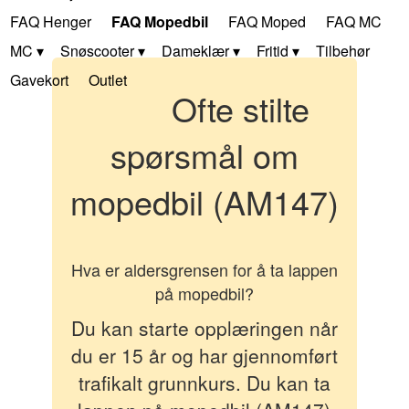
FAQ Henger
FAQ Mopedbil
FAQ Moped
FAQ MC
MC
Snøscooter
Dameklær
Fritid
Tilbehør
Gavekort
Outlet
Ofte stilte
spørsmål om
mopedbil (AM147)
Hva er aldersgrensen for å ta lappen
på mopedbil?
Du kan starte opplæringen når
du er 15 år og har gjennomført
trafikalt grunnkurs. Du kan ta