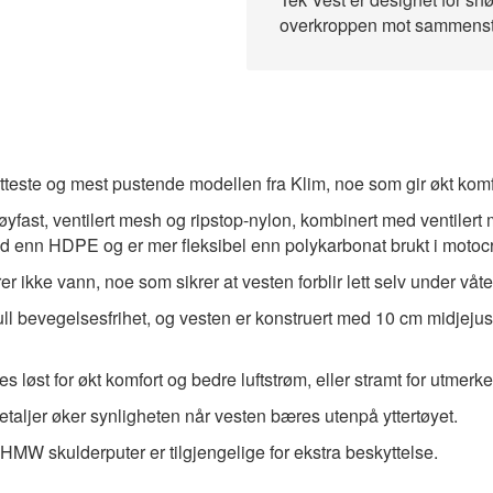
overkroppen mot sammenst
etteste og mest pustende modellen fra Klim, noe som gir økt komf
 høyfast, ventilert mesh og ripstop-nylon, kombinert med ventil
nd enn HDPE og er mer fleksibel enn polykarbonat brukt i motocr
 ikke vann, noe som sikrer at vesten forblir lett selv under våte
full bevegelsesfrihet, og vesten er konstruert med 10 cm midjejus
 løst for økt komfort og bedre luftstrøm, eller stramt for utmerke
aljer øker synligheten når vesten bæres utenpå yttertøyet.
​
UHMW skulderputer er tilgjengelige for ekstra beskyttelse.
​