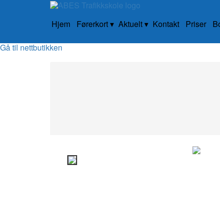
Hjem
Førerkort
Aktuelt
Kontakt
Priser
B
Gå til nettbutikken