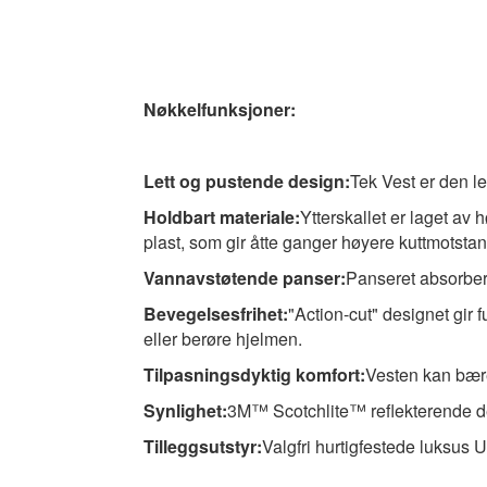
Nøkkelfunksjoner:
Lett og pustende design:
Tek Vest er den l
Holdbart materiale:
Ytterskallet er laget av
plast, som gir åtte ganger høyere kuttmotsta
Vannavstøtende panser:
Panseret absorberer
Bevegelsesfrihet:
"Action-cut" designet gir 
eller berøre hjelmen.
Tilpasningsdyktig komfort:
Vesten kan bæres
Synlighet:
3M™ Scotchlite™ reflekterende det
Tilleggsutstyr:
Valgfri hurtigfestede luksus 