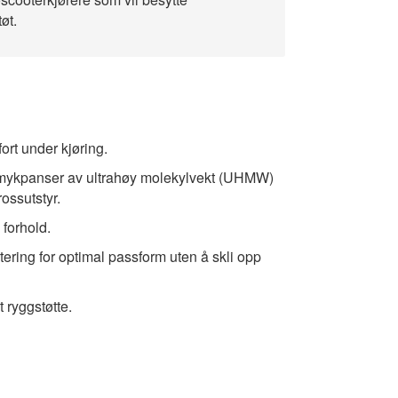
øt.
ort under kjøring.
​
ert mykpanser av ultrahøy molekylvekt (UHMW)
ossutstyr.
 forhold.
tering for optimal passform uten å skli opp
t ryggstøtte.