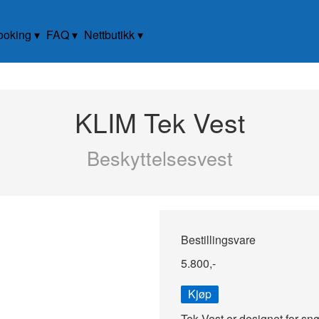
ooking
FAQ
Nettbutikk
KLIM Tek Vest
Beskyttelsesvest
Bestillingsvare
5.800,-
Kjøp
Tek Vest er designet for sn