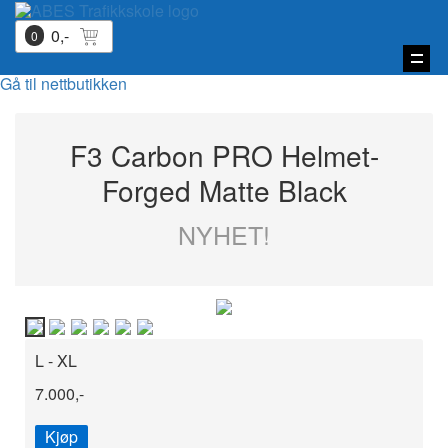
0,-
0
Vis
Gå til nettbutikken
navi
F3 Carbon PRO Helmet-
Forged Matte Black
NYHET!
L - XL
7.000,-
Kjøp