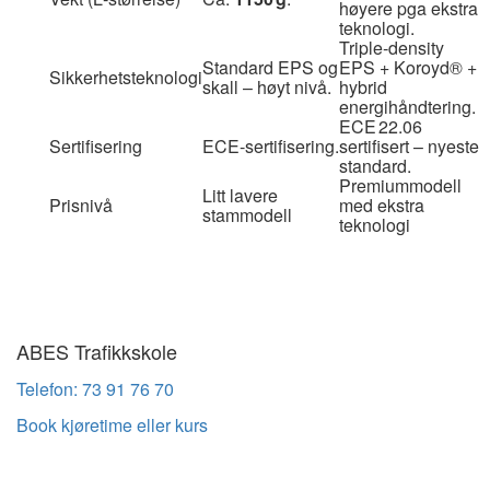
høyere pga ekstra
teknologi.
Triple‑density
Standard EPS og
EPS + Koroyd® +
Sikkerhetsteknologi
skall – høyt nivå.
hybrid
energihåndtering.
ECE 22.06
Sertifisering
ECE‑sertifisering.
sertifisert – nyeste
standard.
Premiummodell
Litt lavere
Prisnivå
med ekstra
stammodell
teknologi
ABES Trafikkskole
Telefon: 73 91 76 70
Book kjøretime eller kurs