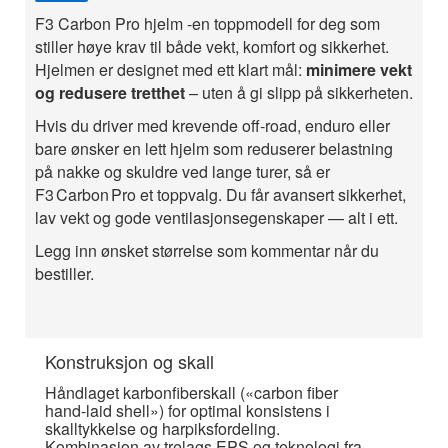
F3 Carbon Pro hjelm -en toppmodell for deg som
stiller høye krav til både vekt, komfort og sikkerhet.
Hjelmen er designet med ett klart mål:
minimere vekt
og redusere tretthet
– uten å gi slipp på sikkerheten.
Hvis du driver med krevende off‑road, enduro eller
bare ønsker en lett hjelm som reduserer belastning
på nakke og skuldre ved lange turer, så er
F3 Carbon Pro et toppvalg. Du får avansert sikkerhet,
lav vekt og gode ventilasjonsegenskaper — alt i ett.
Legg inn ønsket størrelse som kommentar når du
bestiller.
Konstruksjon og skall
Håndlaget karbonfiberskall («carbon fiber
hand‑laid shell») for optimal konsistens i
skalltykkelse og harpiksfordeling.
Kombinasjon av trelags EPS og teknologi fra