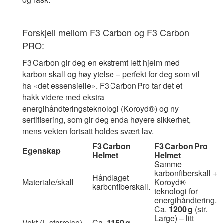
Forskjell mellom F3 Carbon og F3 Carbon
PRO:
F3 Carbon gir deg en ekstremt lett hjelm med
karbon skall og høy ytelse – perfekt for deg som vil
ha «det essensielle». F3 Carbon Pro tar det et
hakk videre med ekstra
energihåndteringsteknologi (Koroyd®) og ny
sertifisering, som gir deg enda høyere sikkerhet,
mens vekten fortsatt holdes svært lav.
F3 Carbon
F3 Carbon Pro
Egenskap
Helmet
Helmet
Samme
karbonfiberskall +
Håndlaget
Materiale/skall
Koroyd®
karbonfiberskall.
teknologi for
energihåndtering.
Ca.
1200 g
(str.
Large) – litt
Vekt (L‑størrelse)
Ca.
1150 g
.