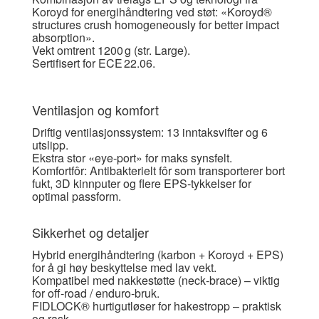
Koroyd for energihåndtering ved støt: «Koroyd®
structures crush homogeneously for better impact
absorption».
Vekt omtrent 1200 g (str. Large).
Sertifisert for ECE 22.06.
Ventilasjon og komfort
Driftig ventilasjonssystem: 13 inntaksvifter og 6
utslipp.
Ekstra stor «eye‑port» for maks synsfelt.
Komfort­fôr: Antibakterielt fôr som transporterer bort
fukt, 3D kinnputer og flere EPS‑tykkelser for
optimal passform.
Sikkerhet og detaljer
Hybrid energihåndtering (karbon + Koroyd + EPS)
for å gi høy beskyttelse med lav vekt.
Kompatibel med nakkestøtte (neck‑brace) – viktig
for off‑road / enduro‑bruk.
FIDLOCK® hurtigutløser for hake­stropp – praktisk
og rask.