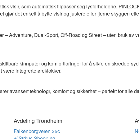
isk visir, som automatisk tilpasser seg lysforholdene. PINLOCK
et gjør det enkelt å bytte visir og justere eller fjerne skyggen ett
r – Adventure, Dual-Sport, Off-Road og Street – uten bruk av verkt
 utskiftbare kinnputer og komfortforinger for å sikre en skredder
 være integrerte øreklokker.
r avansert teknologi, komfort og sikkerhet – perfekt for alle din
Avdeling Trondheim
A
Falkenborgveien 35c
N
v/ Sirkus Shopping