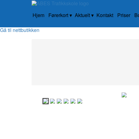
Hjem
Førerkort
Aktuelt
Kontakt
Priser
B
Gå til nettbutikken