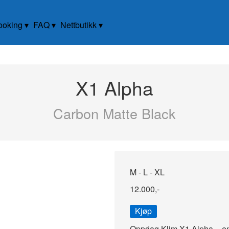
ooking
FAQ
Nettbutikk
X1 Alpha
Carbon Matte Black
M - L - XL
12.000,-
Kjøp
Oppdag Klim X1 Alpha – en