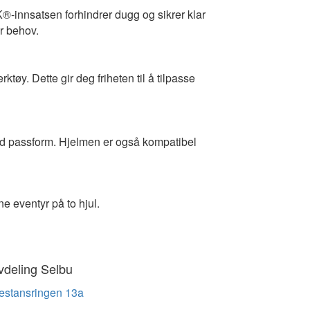
®-innsatsen forhindrer dugg og sikrer klar
er behov.
øy. Dette gir deg friheten til å tilpasse
sydd passform. Hjelmen er også kompatibel
e eventyr på to hjul.
vdeling Selbu
estansringen 13a