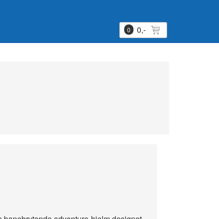
0,-
0
 banebrytende adventure-hjelm designet