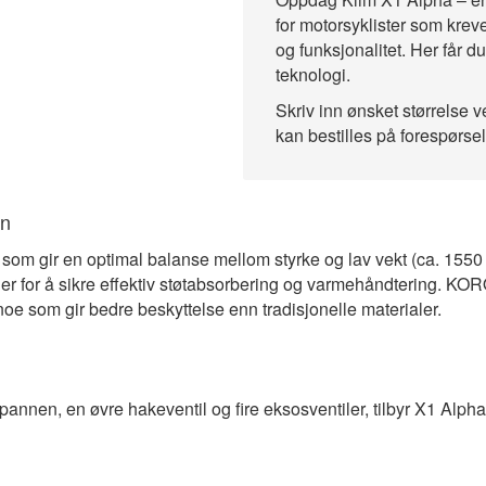
for motorsyklister som krev
og funksjonalitet. Her får 
teknologi.
Skriv inn ønsket størrelse ve
kan bestilles på forespørse
on
 som gir en optimal balanse mellom styrke og lav vekt (ca. 1550 
or å sikre effektiv støtabsorbering og varmehåndtering. KORO
oe som gir bedre beskyttelse enn tradisjonelle materialer.
i pannen, en øvre hakeventil og fire eksosventiler, tilbyr X1 Alp