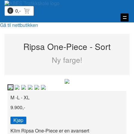
0,-
0
Vis
Gå til nettbutikken
navi
Ripsa One-Piece - Sort
Ny farge!
M -L - XL
9.900,-
Kjøp
Klim Ripsa One-Piece er en avansert