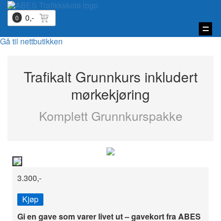
0,-
0
Vis
Gå til nettbutikken
navi
Trafikalt Grunnkurs inkludert
mørkekjøring
Komplett Grunnkurspakke
3.300,-
Kjøp
Gi en gave som varer livet ut – gavekort fra ABES